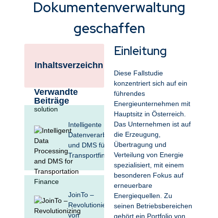
Dokumentenverwaltung
eines neuen DMS und
die Integration
geschaffen
führender Systeme
haben wir für einen
Energieerzeuger
Einleitung
effiziente Prozesse und
Inhaltsverzeichnis
eine zukunftssichere
Diese Fallstudie
Dokumentenverwaltung
konzentriert sich auf ein
geschaffen
Verwandte
führendes
Beiträge
Energieunternehmen mit
Hauptsitz in Österreich.
Das Unternehmen ist auf
Intelligente
die Erzeugung,
Datenverarbeitung
Übertragung und
und DMS für
Verteilung von Energie
Transportfinanzen
spezialisiert, mit einem
besonderen Fokus auf
erneuerbare
JoinTo –
Energiequellen. Zu
Revolutionierung
seinen Betriebsbereichen
von
gehört ein Portfolio von