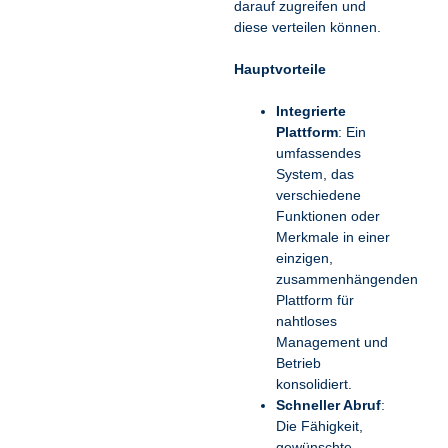
darauf zugreifen und
Energieerzeuger
diese verteilen können.
effiziente Prozesse und
eine zukunftssichere
Hauptvorteile
Dokumentenverwaltung
geschaffen
Integrierte
Plattform
: Ein
umfassendes
Intelligente
System, das
Datenverarbeitung
verschiedene
und DMS für
Funktionen oder
Transportfinanzen
Merkmale in einer
einzigen,
zusammenhängenden
Plattform für
nahtloses
Management und
Betrieb
konsolidiert.
Schneller Abruf
:
Die Fähigkeit,
gewünschte