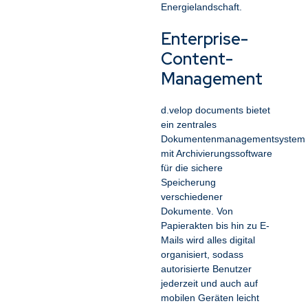
Energielandschaft.
Modernisierung
der deutschen
Enterprise-
öffentlichen
Content-
Verwaltung
Management
d.velop documents bietet
Optimierung von
ein zentrales
Personalakten,
Dokumentenmanagementsystem
digitale
mit Archivierungssoftware
Dokumentenverteilung
für die sichere
und Workflows in der
Speicherung
Metallbranche
verschiedener
Dokumente. Von
Papierakten bis hin zu E-
Mails wird alles digital
Durch die Einführung
organisiert, sodass
eines neuen DMS und
autorisierte Benutzer
die Integration
jederzeit und auch auf
führender Systeme
mobilen Geräten leicht
haben wir für einen