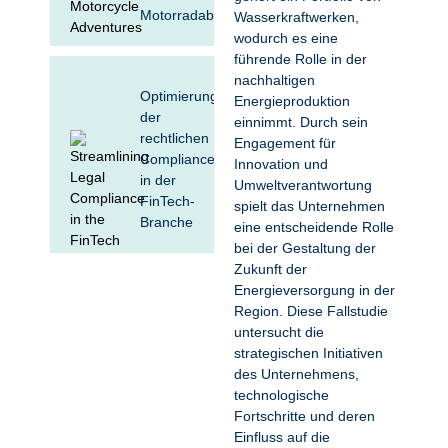
Motorradabenteuern
Wasserkraftwerken,
wodurch es eine
führende Rolle in der
nachhaltigen
Optimierung
Energieproduktion
der
einnimmt. Durch sein
rechtlichen
Engagement für
Compliance
Innovation und
in der
Umweltverantwortung
FinTech-
spielt das Unternehmen
Branche
eine entscheidende Rolle
bei der Gestaltung der
Zukunft der
Energieversorgung in der
Leistungsstarke
Region. Diese Fallstudie
Drupal-
untersucht die
Plattform für
strategischen Initiativen
große
des Unternehmens,
Medienseiten
technologische
Fortschritte und deren
Einfluss auf die