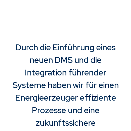
große
Medienseiten
Modernisierung
der deutschen
öffentlichen
Durch die Einführung eines
Verwaltung
neuen DMS und die
Integration führender
Optimierung von
Personalakten,
Systeme haben wir für einen
digitale
Dokumentenverteilung
Energieerzeuger effiziente
und Workflows in der
Metallbranche
Prozesse und eine
zukunftssichere
Durch die Einführung