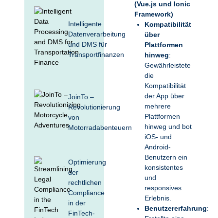
(Vue.js und Ionic
Framework)
Intelligente
Kompatibilität
Datenverarbeitung
über
und DMS für
Plattformen
Transportfinanzen
hinweg
:
Gewährleistete
die
Kompatibilität
der App über
JoinTo –
mehrere
Revolutionierung
Plattformen
von
hinweg und bot
Motorradabenteuern
iOS- und
Android-
Benutzern ein
Optimierung
konsistentes
der
und
rechtlichen
responsives
Compliance
Erlebnis.
in der
Benutzererfahrung
:
FinTech-