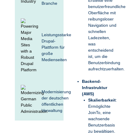
Erstellte eine
Branche
benutzerfreundliche
Oberfläche mit
reibungsloser
Navigation und
schnellen
Leistungsstarke
Ladezeiten,
Drupal-
was
Plattform für
entscheidend
große
ist, um die
Medienseiten
Benutzerbindung
aufrechtzuerhalten.
Backend-
Infrastruktur
Modernisierung
(AWS)
der deutschen
Skalierbarkeit
:
öffentlichen
Ermöglichte
Verwaltung
JoinTo, eine
wachsende
Benutzerbasis
zu bewältigen,