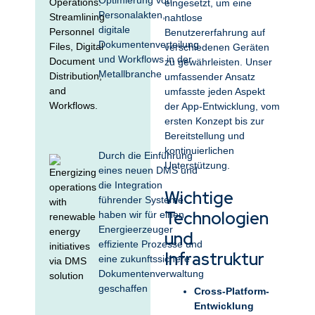
Optimierung von
eingesetzt, um eine
Personalakten,
nahtlose
digitale
Benutzererfahrung auf
Dokumentenverteilung
verschiedenen Geräten
und Workflows in der
zu gewährleisten. Unser
Metallbranche
umfassender Ansatz
umfasste jeden Aspekt
der App-Entwicklung, vom
ersten Konzept bis zur
Bereitstellung und
kontinuierlichen
Durch die Einführung
Unterstützung.
eines neuen DMS und
die Integration
Wichtige
führender Systeme
Technologien
haben wir für einen
Energieerzeuger
und
effiziente Prozesse und
Infrastruktur
eine zukunftssichere
Dokumentenverwaltung
geschaffen
Cross-Platform-
Entwicklung